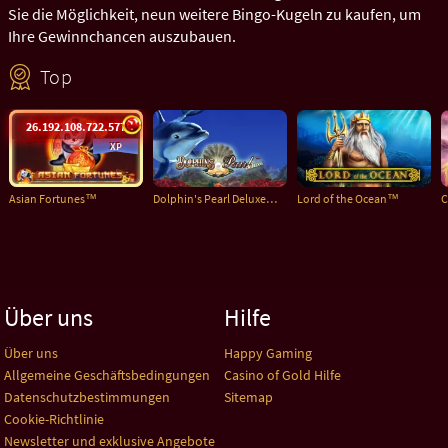
Sie die Möglichkeit, neun weitere Bingo-Kugeln zu kaufen, um
Ihre Gewinnchancen auszubauen.
Top
26.192.108.732.282
Asian Fortunes™
Dolphin's Pearl Deluxe™ deluxe
Lord of the Ocean™
C
Über uns
Hilfe
Über uns
Happy Gaming
Allgemeine Geschäftsbedingungen
Casino of Gold Hilfe
Datenschutzbestimmungen
Sitemap
Cookie-Richtlinie
Newsletter und exklusive Angebote