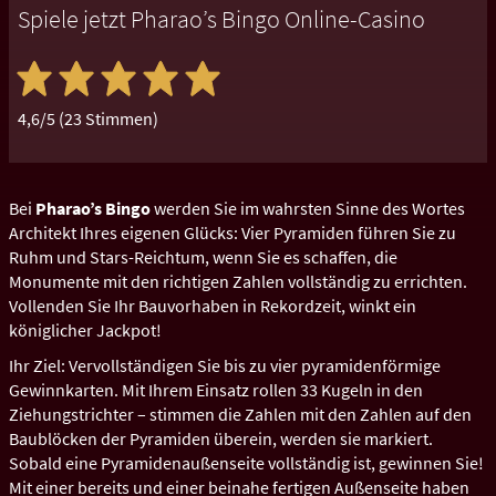
Spiele jetzt Pharao’s Bingo Online-Casino
4,6/5 (23 Stimmen)
Bei
Pharao’s Bingo
werden Sie im wahrsten Sinne des Wortes
Architekt Ihres eigenen Glücks: Vier Pyramiden führen Sie zu
Ruhm und Stars-Reichtum, wenn Sie es schaffen, die
Monumente mit den richtigen Zahlen vollständig zu errichten.
Vollenden Sie Ihr Bauvorhaben in Rekordzeit, winkt ein
königlicher Jackpot!
Ihr Ziel: Vervollständigen Sie bis zu vier pyramidenförmige
Gewinnkarten. Mit Ihrem Einsatz rollen 33 Kugeln in den
Ziehungstrichter – stimmen die Zahlen mit den Zahlen auf den
Baublöcken der Pyramiden überein, werden sie markiert.
Sobald eine Pyramidenaußenseite vollständig ist, gewinnen Sie!
Mit einer bereits und einer beinahe fertigen Außenseite haben