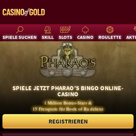
SPIELE SUCHEN
SKILL
SLOTS
CASINO
ROULETTE
AKT
SPIELE JETZT PHARAO’S BINGO ONLINE-
CASINO
1 Million Bonus-Stars &
15 Freispiele für Book of Ra deluxe
REGISTRIEREN