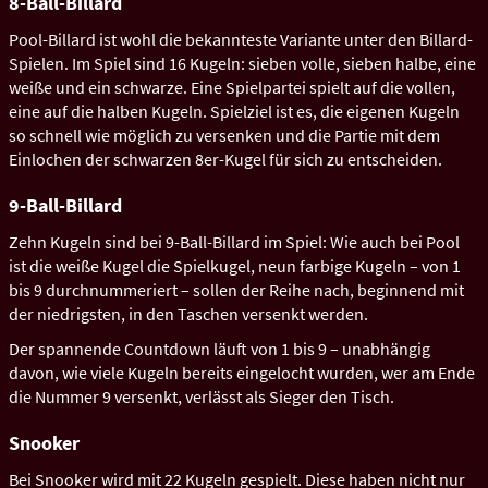
8-Ball-Billard
Pool-Billard ist wohl die bekannteste Variante unter den Billard-
Spielen. Im Spiel sind 16 Kugeln: sieben volle, sieben halbe, eine
weiße und ein schwarze. Eine Spielpartei spielt auf die vollen,
eine auf die halben Kugeln. Spielziel ist es, die eigenen Kugeln
so schnell wie möglich zu versenken und die Partie mit dem
Einlochen der schwarzen 8er-Kugel für sich zu entscheiden.
9-Ball-Billard
Zehn Kugeln sind bei 9-Ball-Billard im Spiel: Wie auch bei Pool
ist die weiße Kugel die Spielkugel, neun farbige Kugeln – von 1
bis 9 durchnummeriert – sollen der Reihe nach, beginnend mit
der niedrigsten, in den Taschen versenkt werden.
Der spannende Countdown läuft von 1 bis 9 – unabhängig
davon, wie viele Kugeln bereits eingelocht wurden, wer am Ende
die Nummer 9 versenkt, verlässt als Sieger den Tisch.
Snooker
Bei Snooker wird mit 22 Kugeln gespielt. Diese haben nicht nur