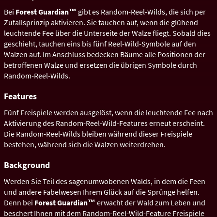
Bei
Forest Guardian™
gibt es Random-Reel-Wilds, die sich per
Zufallsprinzip aktivieren. Sie tauchen auf, wenn die glühend
leuchtende Fee über die Unterseite der Walze fliegt. Sobald dies
geschieht, tauchen eins bis fünf Reel-Wild-Symbole auf den
Walzen auf. Im Anschluss bedecken Bäume alle Positionen der
betroffenen Walze und ersetzen die übrigen Symbole durch
Random-Reel-Wilds.
Features
Fünf Freispiele werden ausgelöst, wenn die leuchtende Fee nach
Aktivierung des Random-Reel-Wild-Features erneut erscheint.
Die Random-Reel-Wilds bleiben während dieser Freispiele
bestehen, während sich die Walzen weiterdrehen.
Background
Werden Sie Teil des sagenumwobenen Walds, in dem die Feen
und andere Fabelwesen Ihrem Glück auf die Sprünge helfen.
Denn bei
Forest Guardian™
erwacht der Wald zum Leben und
beschert Ihnen mit dem Random-Reel-Wild-Feature Freispiele