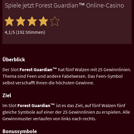
Spiele jetzt Forest Guardian™ Online-Casino
4,1/5 (192 Stimmen)
Überblick
Der Slot
Forest Guardian™
hat fünf Walzen mit 25 Gewinnlinien.
Thema sind Feen und andere Fabelwesen. Das Feen-Symbol
selbst verschafft Ihnen die höchsten Gewinne.
Ziel
Im Slot
Forest Guardian™
ist es das Ziel, auf fünf Walzen fünf
gleiche Symbole auf einer der 25 Gewinnlinien zu erspielen. Alle
Gewinnmuster verlaufen von links nach rechts.
Bonussymbole