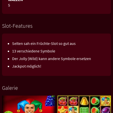
5
Slot-Features
Selten sah ein Früchte-Slot so gut aus
13 verschiedene Symbole
Der Jolly (Wild) kann andere Symbole ersetzen
Jackpot möglich!
Galerie