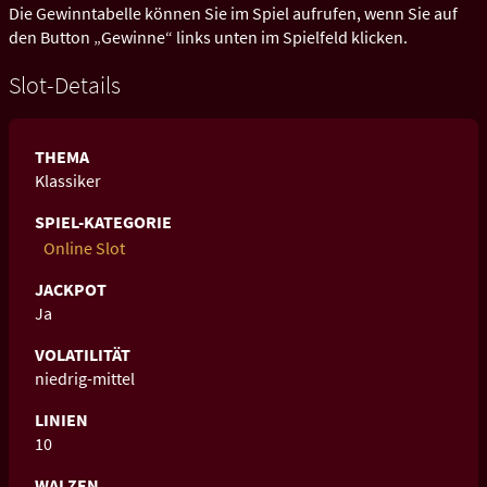
Die Gewinntabelle können Sie im Spiel aufrufen, wenn Sie auf
den Button „Gewinne“ links unten im Spielfeld klicken.
Slot-Details
THEMA
Klassiker
SPIEL-KATEGORIE
Online Slot
JACKPOT
Ja
VOLATILITÄT
niedrig-mittel
LINIEN
10
WALZEN