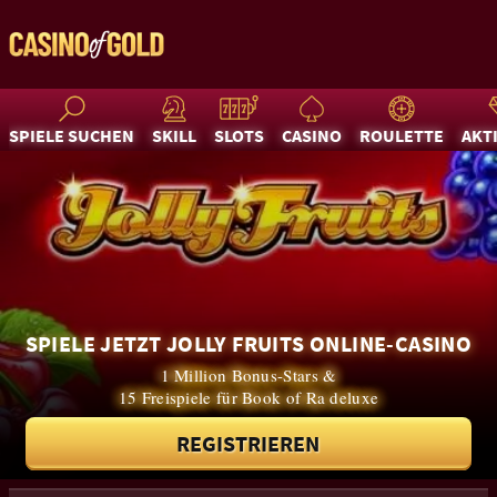
SPIELE SUCHEN
SKILL
SLOTS
CASINO
ROULETTE
AKT
SPIELE JETZT JOLLY FRUITS ONLINE-CASINO
1 Million Bonus-Stars &
15 Freispiele für Book of Ra deluxe
REGISTRIEREN