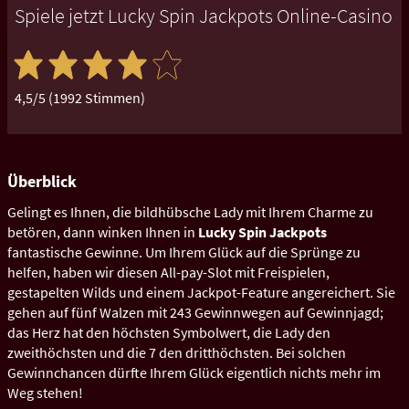
Spiele jetzt Lucky Spin Jackpots Online-Casino
4,5/5 (1992 Stimmen)
Überblick
Gelingt es Ihnen, die bildhübsche Lady mit Ihrem Charme zu
betören, dann winken Ihnen in
Lucky Spin Jackpots
fantastische Gewinne. Um Ihrem Glück auf die Sprünge zu
helfen, haben wir diesen All-pay-Slot mit Freispielen,
gestapelten Wilds und einem Jackpot-Feature angereichert. Sie
gehen auf fünf Walzen mit 243 Gewinnwegen auf Gewinnjagd;
das Herz hat den höchsten Symbolwert, die Lady den
zweithöchsten und die 7 den dritthöchsten. Bei solchen
Gewinnchancen dürfte Ihrem Glück eigentlich nichts mehr im
Weg stehen!