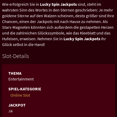
Wie erfolgreich Sie in
Lucky Spin Jackpots
sind, steht im
wahrsten Sinn des Wortes in den Sternen geschrieben: Je mehr
goldene Sterne auf den Walzen scheinen, desto größer sind Ihre
Chancen, einen der Jackpots mit nach Hause zu nehmen. Als
Stars-Magneten könnten sich außerdem die gestapelten Herzen
und die zahlreichen Glückssymbole, wie das Kleeblatt und das
Hufeisen, erweisen. Nehmen Sie in
Lucky Spin Jackpots
Ihr
Glück selbst in die Hand!
Slot-Details
THEMA
Entertainment
SPIEL-KATEGORIE
Online Slot
JACKPOT
Ja